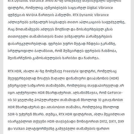
RTX Dynamic Vibrance არის AI-ზე მომუშავე თავისუფალი სტილის
ფილტრი, რომელიც აუმჯობესებს საყვარელ Digital Vibrance
ფუნქციას NVIDIA მართვის პანელში. RTX Dynamic Vibrance
აძლიერებს ვიზუალურ სიცხადეს თითო აპლიკაციის საფუძველზე,
რაც მოთამაშეებს აძლევს მოქნილ და მოსახერხებელ გზას
თითოეული თამაშისთვის მათი ვიზუალური პარამეტრების
დასარეგულირებლად. ფერები უფრო მეტად ჩნდება ეკრანზე,
სრულყოფილი ბალანსით, რომ შემცირდეს ფერების ჩახშობა,
შეინარჩუნოს გამოსახულების ხარისხი და ჩაძირვა.
RTX HDR, ახალი AI-ზე მომუშავე Freestyle ფილტრი, რომელსაც
შეუფერხებლად მოაქვს მაღალი დინამიური დიაპაზონის (HDR)
ენერგიულ სამყაროს თამაშებში, რომლებიც თავდაპირველად არ
იყო აღჭურვილი HDR მხარდაჭერით. აღსანიშნავია, რომ GeForce-
ის 50 ყველაზე პოპულარული თამაშიდან მხოლოდ 10 გთავაზობთ
HDR მხარდაჭერას და ათასობით თამაშია, რომლებიც მხოლოდ
SDR-ს უჭერენ მხარს. თუმცა, RTX HDR ფილტრით, ახლა შეგიძლიათ
ისარგებლოთ თქვენი HDR-თავსებადი მონიტორით DX12, DX11, DX9
და Vulkan პლატფორმებზე გაშვებული თამაშების ფართო