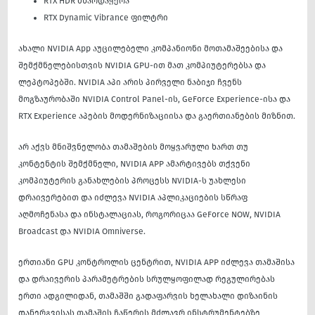
RTX HDR მხარდაჭერა
RTX Dynamic Vibrance ფილტრი
ახალი NVIDIA App აუცილებელი კომპანიონი მოთამაშეებისა და
შემქმნელებისთვის NVIDIA GPU-ით მათ კომპიუტერებსა და
ლეპტოპებში. NVIDIA აპი არის პირველი ნაბიჯი ჩვენს
მოგზაურობაში NVIDIA Control Panel-ის, GeForce Experience-ისა და
RTX Experience აპების მოდერნიზაციისა და გაერთიანების მიზნით.
არ აქვს მნიშვნელობა თამაშების მოყვარული ხართ თუ
კონტენტის შემქმნელი, NVIDIA APP ამარტივებს თქვენი
კომპიუტერის განახლების პროცესს NVIDIA-ს უახლესი
დრაივერებით და იძლევა NVIDIA აპლიკაციების სწრაფ
აღმოჩენასა და ინსტალაციას, როგორიცაა GeForce NOW, NVIDIA
Broadcast და NVIDIA Omniverse.
ერთიანი GPU კონტროლის ცენტრით, NVIDIA APP იძლევა თამაშისა
და დრაივერის პარამეტრების სრულყოფილად რეგულირებას
ერთი ადგილიდან, თამაშში გადაფარვის ხელახალი დიზაინის
დანერგვისას თამაშის ჩაწერის მძლავრ ინსტრუმენტებზე