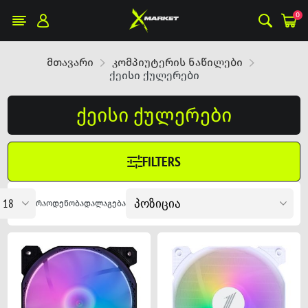
0
მთავარი
კომპიუტერის ნაწილები
ქეისი ქულერები
ქეისი ქულერები
FILTERS
რაოდენობა
დალაგება