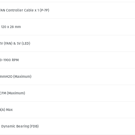
FAN Controller Cable x 1 (P-7P)
x 120 x 28 mm
2V (FAN) & 5V (LED)
50~1900 RPM
 mmH2O (Maximum)
 CFM (Maximum)
B(A) Max
d Dynamic Bearing (FDB)