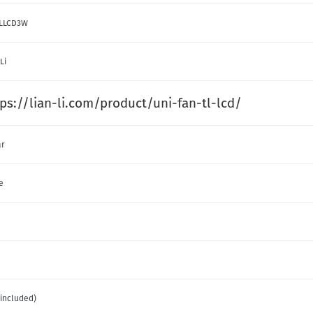
TLLCD3W
Li
ps://lian-li.com/product/uni-fan-tl-lcd/
ar
e
(included)