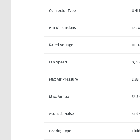
Connector Type
UNI 
Fan Dimensions
124 
Rated Voltage
DC 1
Fan Speed
0, 3
Max Air Pressure
2.83
Max. Airflow
54.3
Acoustic Noise
31 d
Bearing Type
Flui