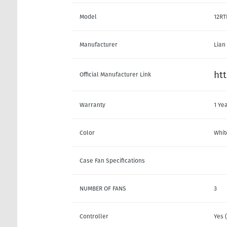
Model
12R
Manufacturer
Lian 
htt
Official Manufacturer Link
Warranty
1 Ye
Color
Whit
Case Fan Specifications
NUMBER OF FANS
3
Controller
Yes 