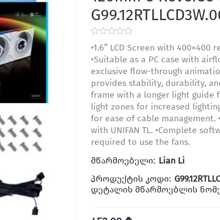
G99.12RTLLCD3W.0
•1.6” LCD Screen with 400×400 re
•Suitable as a PC case with airf
exclusive flow-through animatio
provides stability, durability, a
frame with a longer light guide 
light zones for increased lighti
for ease of cable management. •
with UNIFAN TL. •Complete softwa
required to use the fans.
მწარმოებელი:
Lian Li
პროდუქტის კოდი:
G99.12RTLL
დეტალის მწარმოებლის ნომე