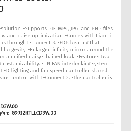
0
solution. •Supports GIF, MP4, JPG, and PNG files.
low and noise optimization. •Comes with Lian Li
ns through L-Connect 3. •FDB bearing that
nd longevity. •Enlarged infinity mirror around the
for a unified daisy-chained look. •Features two
ng customizability. •UNIFAN interlocking system
LED lighting and fan speed controller shared
re control with L-Connect 3. •The controller is
CD3W.00
რი:
G99.12RTLLCD3W.00