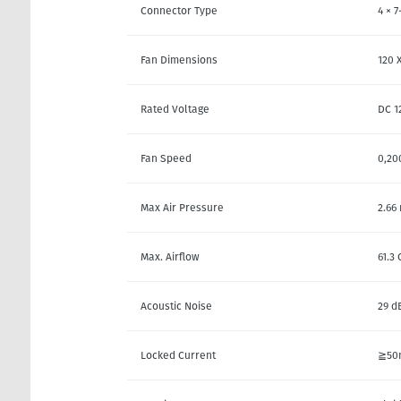
Connector Type
4 × 
Fan Dimensions
120 X
Rated Voltage
DC 1
Fan Speed
0,20
Max Air Pressure
2.66
Max. Airflow
61.3
Acoustic Noise
29 d
Locked Current
≧50