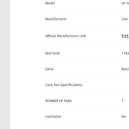
Model
UF-S
Manufacturer
Lian 
htt
Official Manufacturer Link
Warranty
1 Ye
Color
Blac
Case Fan Specifications
NUMBER OF FANS
1
Controller
No