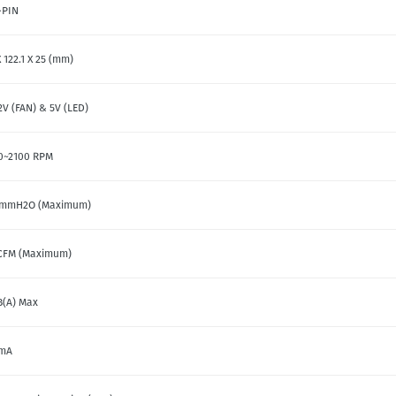
7-PIN
 122.1 X 25 (mm)
2V (FAN) & 5V (LED)
0~2100 RPM
 mmH2O (Maximum)
 CFM (Maximum)
B(A) Max
mA