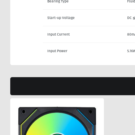
Bearing Type
Flui
Start-up Voltage
DC 
Input Current
80mA
Input Power
5.16