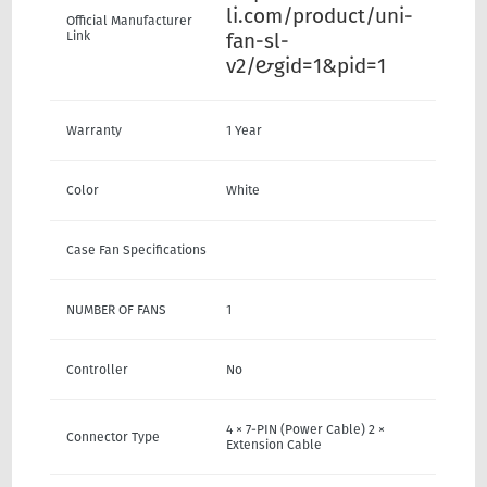
li.com/product/uni-
Official Manufacturer
Link
fan-sl-
v2/#&gid=1&pid=1
Warranty
1 Year
Color
White
Case Fan Specifications
NUMBER OF FANS
1
Controller
No
4 × 7-PIN (Power Cable) 2 ×
Connector Type
Extension Cable