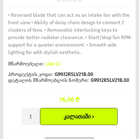
• Reversed blade that can act as an intake fan with the
front view • Ability of daisy chain design to connect 2
clusters of fans. • Removable interlocking keys to
provide better radiator clearance. • Start/stop fan RPM
support for a quieter environment. • Smooth side
lighting for with stylish aesthetic.
მწარმოებელი:
Lian Li
პროდუქტის კოდი:
G99.12RSLV21B.00
დეტალის მწარმოებლის ნომერი:
G99.12RSLV21B.00
76,00 ₾
ᲙᲐᲚᲐᲗᲐᲨᲘ >