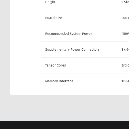
Height
2 Slo
Board Size
200 
Recommended System Power
450
Supplementary Power Connectors
1 x 6
Tensor Cores
3rd 
Memory Interface
128-