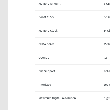
Memory Amount
8 GB
Boost Clock
OC m
Memory Clock
14 G
CUDA Cores
2560
OpenGL
4.6
Bus Support
PCI-
Interface
Yes 
Maximum Digital Resolution
Digi