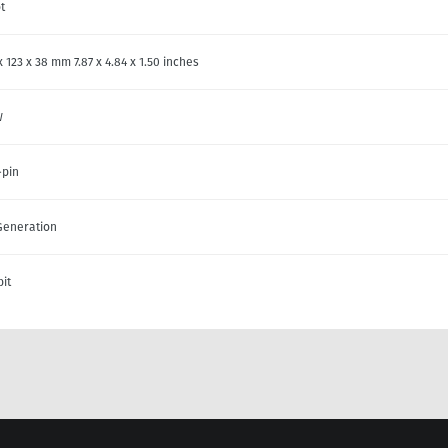
t
x 123 x 38 mm 7.87 x 4.84 x 1.50 inches
W
-pin
Generation
bit