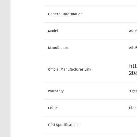
General Information
Model
ASUS
Manufacturer
ASU
ht
Official Manufacturer Link
20
Warranty
3 Ye
Color
Blac
GPU Specifications