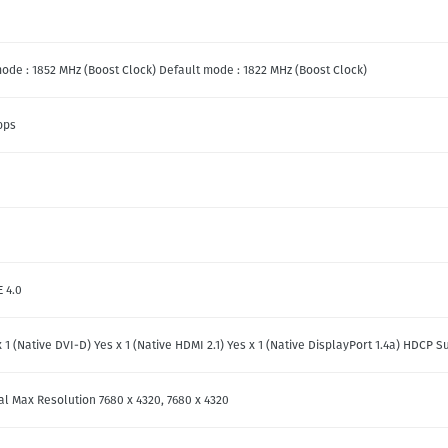
ode : 1852 MHz (Boost Clock) Default mode : 1822 MHz (Boost Clock)
bps
E 4.0
x 1 (Native DVI-D) Yes x 1 (Native HDMI 2.1) Yes x 1 (Native DisplayPort 1.4a) HDCP S
tal Max Resolution 7680 x 4320, 7680 x 4320