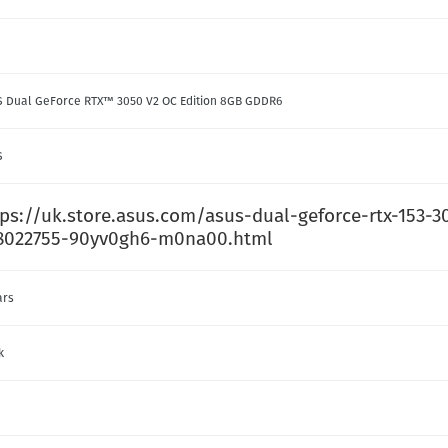
 Dual GeForce RTX™ 3050 V2 OC Edition 8GB GDDR6
S
tps://uk.store.asus.com/asus-dual-geforce-rtx-153-3
8022755-90yv0gh6-m0na00.html
ars
k