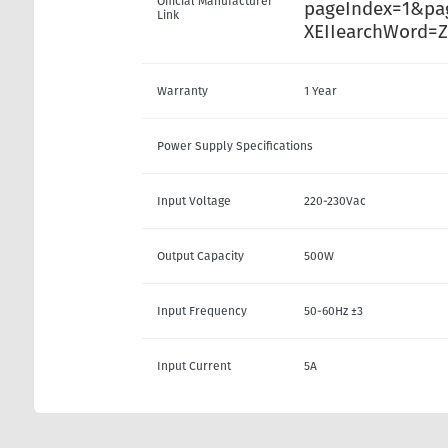
Official Manufacturer
pageIndex=1&pa
Link
XEIIearchWord=Z
Warranty
1 Year
Power Supply Specifications
Input Voltage
220-230Vac
Output Capacity
500W
Input Frequency
50-60Hz ±3
Input Current
5A