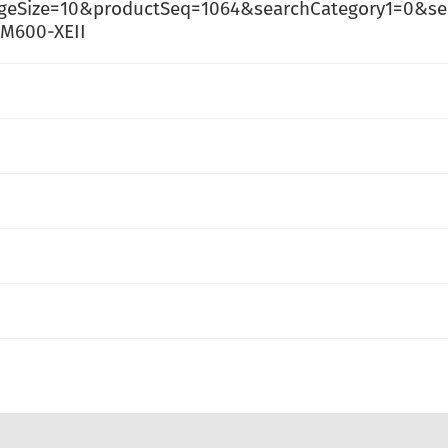
geSize=10&productSeq=1064&searchCategory1=0&se
M600-XEII