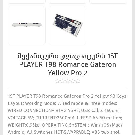
მექანიკური კლავიატურს 1ST
PLAYER T98 Romance Gateron
Yellow Pro 2
1ST PLAYER T98 Romance Gateron Pro 2 Yellow 98 Keys
Layout; Working Mode: Wired mode &Three modes:
WIRED CONNECTION+ BT+ 2.4GHz; USB Cable:150cm;
VOLTAGE:5V; CURRENT:2600mA; LIFESP AN:50 million;
WEIGHT:0.95kg; OPERA TING SYSTEM：Win/ iOS/Mac/
Android; All Switches HOT-SWAPPABLE; ABS two shot