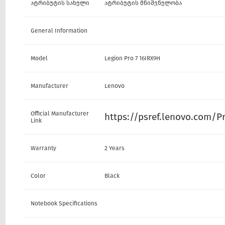
ატრიბუტის სახელი
ატრიბუტის მნიშვნელობა
General Information
Model
Legion Pro 7 16IRX9H
Manufacturer
Lenovo
Official Manufacturer
https://psref.lenovo.com/
Link
Warranty
2 Years
Color
Black
Notebook Specifications