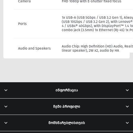
Camera
FHD 1080p with E-shutter fixed focus
1x USB-A (USB 5Gbps / USB 3.2 Gen 1), Alwa
(USB 10Gbps / USB 3.2 Gen 2), with Lenovo
Ports
4 / USB4® 40Gbps), with DisplayPort™ 1.4 
combo jack (3.5mm) 1x Ethernet (RJ-45) 1x 
Audio Chip: High Definition (HD) Audio, Re
Audio and Speakers
linear speaker), 2W x2, audio by HA
ინფორმაცია
ჩემი პროფილი
მომხმარებლისთვის