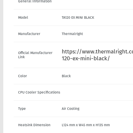
General Information
Model
TA120 EX MINI BLACK
Manufacturer
Thermalright
https://www.thermalright.
Official Manufacturer
Link
120-ex-mini-black/
Color
Black
CPU Cooler Specifications
Type
Air Cooling
Heatsink Dimension
L124 mm x W45 mm x H135 mm