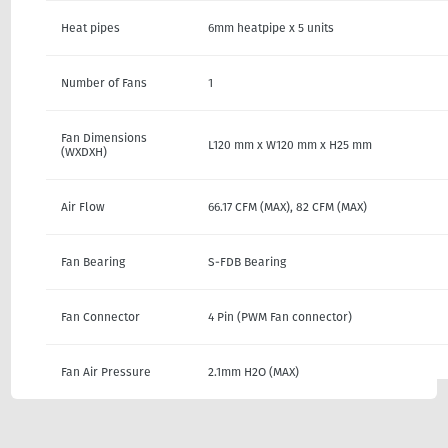
Heat pipes
6mm heatpipe x 5 units
Number of Fans
1
Fan Dimensions
L120 mm x W120 mm x H25 mm
(WXDXH)
Air Flow
66.17 CFM (MAX), 82 CFM (MAX)
Fan Bearing
S-FDB Bearing
Fan Connector
4 Pin (PWM Fan connector)
Fan Air Pressure
2.1mm H2O (MAX)