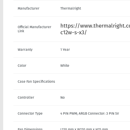
Manufacturer
Thermalright
https://www.thermalright.c
Official Manufacturer
Link
c12w-s-x3/
Warranty
1 Year
Color
White
Case Fan Specifications
Controller
No
Connector Type
4 PIN PWM; ARGB Connector: 3 PIN 5V
Fan Dimensions
L120 mm x W120 mm x H25 mm