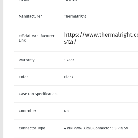
Manufacturer
Thermalright
https://www.thermalright.c
Official Manufacturer
Link
s12r/
Warranty
1 Year
Color
Black
Case Fan Specifications
Controller
No
Connector Type
4 PIN PWM; ARGB Connector：3 PIN 5V