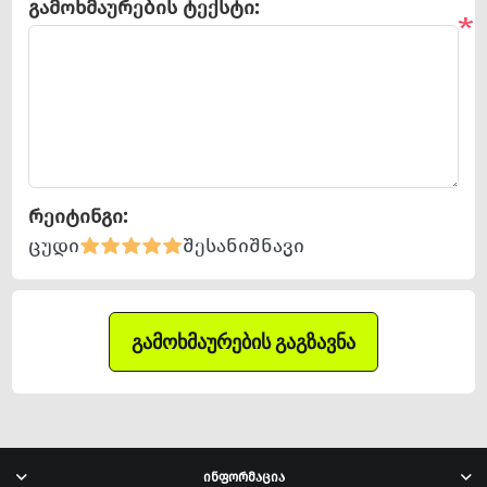
გამოხმაურების ტექსტი:
*
რეიტინგი:
ცუდი
შესანიშნავი
ᲒᲐᲛᲝᲮᲛᲐᲣᲠᲔᲑᲘᲡ ᲒᲐᲒᲖᲐᲕᲜᲐ
ინფორმაცია