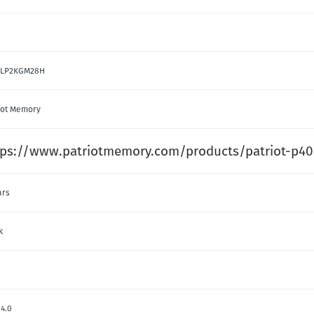
0LP2KGM28H
iot Memory
tps://www.patriotmemory.com/products/patriot-p400
ars
k
 4.0