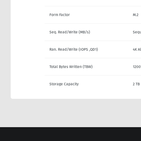
Form Factor
M.2
Seq. Read/Write (MB/s)
Sequ
Ran. Read/Write (IOPS ,QD1)
4K A
Total Bytes Written (TBW)
120
Storage Capacity
2 TB