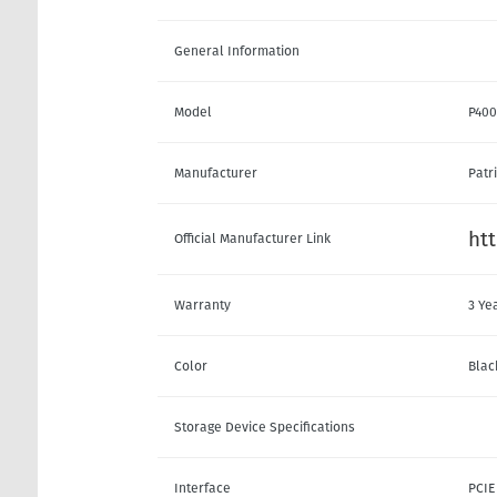
General Information
Model
P40
Manufacturer
Patr
ht
Official Manufacturer Link
Warranty
3 Ye
Color
Blac
Storage Device Specifications
Interface
PCIE