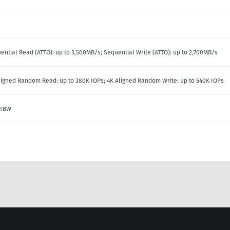
ential Read (ATTO): up to 3,500MB/s; Sequential Write (ATTO): up to 2,700MB/s
ligned Random Read: up to 380K IOPs; 4K Aligned Random Write: up to 540K IOPs
0TBW