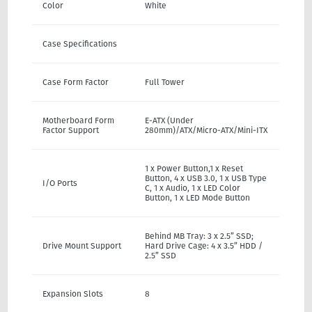
Color
White
Case Specifications
Case Form Factor
Full Tower
Motherboard Form
E-ATX (Under
Factor Support
280mm)/ATX/Micro-ATX/Mini-ITX
1 x Power Button,1 x Reset
Button, 4 x USB 3.0, 1 x USB Type
I/O Ports
C, 1 x Audio, 1 x LED Color
Button, 1 x LED Mode Button
Behind MB Tray: 3 x 2.5” SSD;
Drive Mount Support
Hard Drive Cage: 4 x 3.5” HDD /
2.5” SSD
Expansion Slots
8