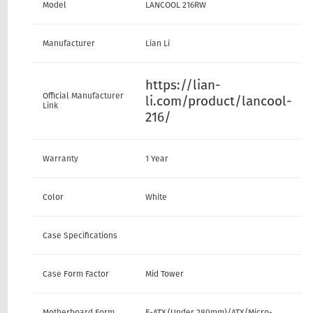
Model
LANCOOL 216RW
Manufacturer
Lian Li
https://lian-
Official Manufacturer
li.com/product/lancool-
Link
216/
Warranty
1 Year
Color
White
Case Specifications
Case Form Factor
Mid Tower
Motherboard Form
E-ATX (Under 280mm)/ATX/Micro-