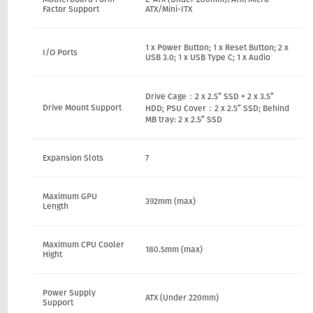
Factor Support
ATX/Mini-ITX
1 x Power Button; 1 x Reset Button; 2 x
I/O Ports
USB 3.0; 1 x USB Type C; 1 x Audio
Drive Cage：2 x 2.5” SSD + 2 x 3.5”
Drive Mount Support
HDD; PSU Cover：2 x 2.5” SSD; Behind
MB tray: 2 x 2.5” SSD
Expansion Slots
7
Maximum GPU
392mm (max)
Length
Maximum CPU Cooler
180.5mm (max)
Hight
Power Supply
ATX (Under 220mm)
Support