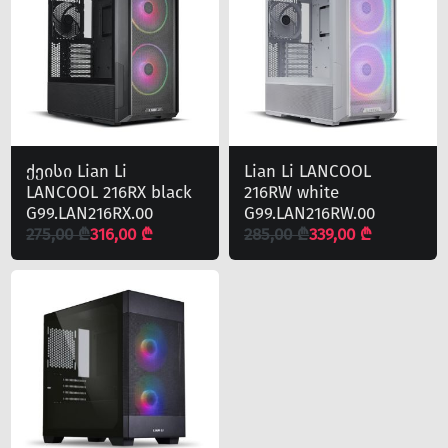
ქეისი Lian Li
Lian Li LANCOOL
LANCOOL 216RX black
216RW white
G99.LAN216RX.00
G99.LAN216RW.00
275,00 ₾
316,00 ₾
285,00 ₾
339,00 ₾