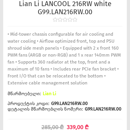
Lian Li LANCOOL 216RW white
G99.LAN216RW.00
• Mid-tower chassis configurable for air cooling and
water cooling • Airflow optimized front, top and PSU
shroud side mesh panels • Equipped with 2 x front 160
PWM fans (ARGB or non-RGB) and 1 x rear 140mm PWM
fan • Supports 360 radiator at the top, front and a
maximum of 10 fans • Includes rear PCIe fan bracket •
Front I/O that can be relocated to the bottom •
Extensive cable management solution
მწარმოებელი:
Lian Li
პროდუქტის კოდი:
G99.LAN216RW.00
დეტალის მწარმოებლის ნომერი:
G99.LAN216RW.00
285,00 ₾
339,00 ₾