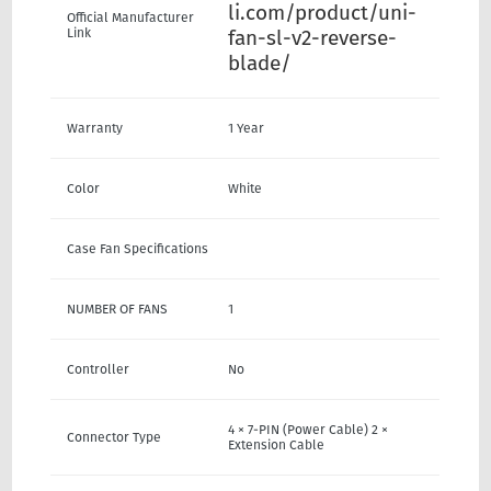
li.com/product/uni-
Official Manufacturer
Link
fan-sl-v2-reverse-
blade/
Warranty
1 Year
Color
White
Case Fan Specifications
NUMBER OF FANS
1
Controller
No
4 × 7-PIN (Power Cable) 2 ×
Connector Type
Extension Cable