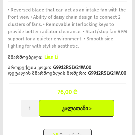
• Reversed blade that can act as an intake fan with the
front view • Ability of daisy chain design to connect 2
clusters of fans. • Removable interlocking keys to
provide better radiator clearance. • Start/stop fan RPM
support for a quieter environment. • Smooth side
lighting for with stylish aesthetic.
მწარმოებელი:
Lian Li
პროდუქტის კოდი:
G99.12RSLV21W.00
დეტალის მწარმოებლის ნომერი:
G99.12RSLV21W.00
76,00 ₾
ᲙᲐᲚᲐᲗᲐᲨᲘ >